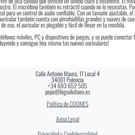
m de alta calidad que ofrecen un sonido claro y excelente. El mic
rostro. El micrófono también es retráctil cuando no lo necesitas. 
real para un control de audio confiable. Con un tamaño ajustable, e
auricular también cuenta con almohadillas grandes y suaves de cuero
 eso, el auricular es plegable y fácil de llevar en tu mochila.
teléfonos móviles, PC y dispositivos de juegos, y se puede conectar
fluyendo y consigue hoy mismo tus nuevos auriculares!
Calle Antonio Maura, 11 Local 4
34001 Palencia
+34 693 652 505
pepe@bigsolutions.es
Política de COOKIES
Aviso Legal
Privacidad y Confidencialidad